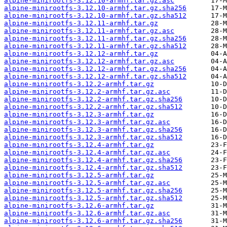
alpine-minirootfs-3.12.10-armhf.tar.gz.asc
alpine-minirootfs-3.12.10-armhf.tar.gz.sha256
alpine-minirootfs-3.12.10-armhf.tar.gz.sha512
alpine-minirootfs-3.12.11-armhf.tar.gz
alpine-minirootfs-3.12.11-armhf.tar.gz.asc
alpine-minirootfs-3.12.11-armhf.tar.gz.sha256
alpine-minirootfs-3.12.11-armhf.tar.gz.sha512
alpine-minirootfs-3.12.12-armhf.tar.gz
alpine-minirootfs-3.12.12-armhf.tar.gz.asc
alpine-minirootfs-3.12.12-armhf.tar.gz.sha256
alpine-minirootfs-3.12.12-armhf.tar.gz.sha512
alpine-minirootfs-3.12.2-armhf.tar.gz
alpine-minirootfs-3.12.2-armhf.tar.gz.asc
alpine-minirootfs-3.12.2-armhf.tar.gz.sha256
alpine-minirootfs-3.12.2-armhf.tar.gz.sha512
alpine-minirootfs-3.12.3-armhf.tar.gz
alpine-minirootfs-3.12.3-armhf.tar.gz.asc
alpine-minirootfs-3.12.3-armhf.tar.gz.sha256
alpine-minirootfs-3.12.3-armhf.tar.gz.sha512
alpine-minirootfs-3.12.4-armhf.tar.gz
alpine-minirootfs-3.12.4-armhf.tar.gz.asc
alpine-minirootfs-3.12.4-armhf.tar.gz.sha256
alpine-minirootfs-3.12.4-armhf.tar.gz.sha512
alpine-minirootfs-3.12.5-armhf.tar.gz
alpine-minirootfs-3.12.5-armhf.tar.gz.asc
alpine-minirootfs-3.12.5-armhf.tar.gz.sha256
alpine-minirootfs-3.12.5-armhf.tar.gz.sha512
alpine-minirootfs-3.12.6-armhf.tar.gz
alpine-minirootfs-3.12.6-armhf.tar.gz.asc
alpine-minirootfs-3.12.6-armhf.tar.gz.sha256