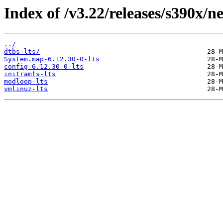
Index of /v3.22/releases/s390x/n
../
dtbs-lts/
System.map-6.12.30-0-lts
config-6.12.30-0-lts
initramfs-lts
modloop-lts
vmlinuz-lts