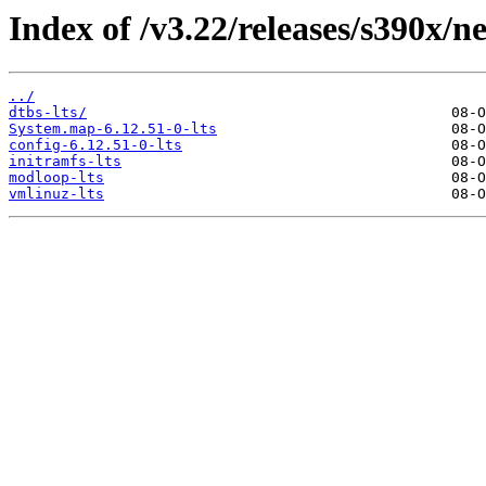
Index of /v3.22/releases/s390x/ne
../
dtbs-lts/
System.map-6.12.51-0-lts
config-6.12.51-0-lts
initramfs-lts
modloop-lts
vmlinuz-lts