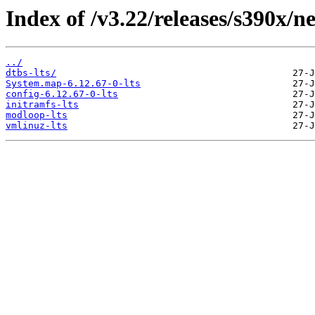
Index of /v3.22/releases/s390x/ne
../
dtbs-lts/
System.map-6.12.67-0-lts
config-6.12.67-0-lts
initramfs-lts
modloop-lts
vmlinuz-lts